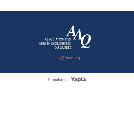
aaq@fmsq.org
Propulsé par